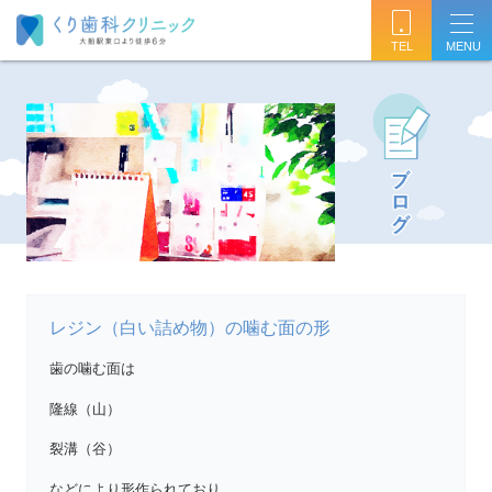
TEL
レジン（白い詰め物）の噛む面の形
歯の噛む面は
隆線（山）
裂溝（谷）
などにより形作られており