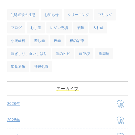
1,処置後の注意
お知らせ
クリーニング
ブリッジ
ブログ
むし歯
レジン充填
予防
入れ歯
小児歯科
差し歯
抜歯
根の治療
歯ぎしり、食いしばり
歯のヒビ
歯並び
歯周病
知覚過敏
神経処置
アーカイブ
2026年
2025年