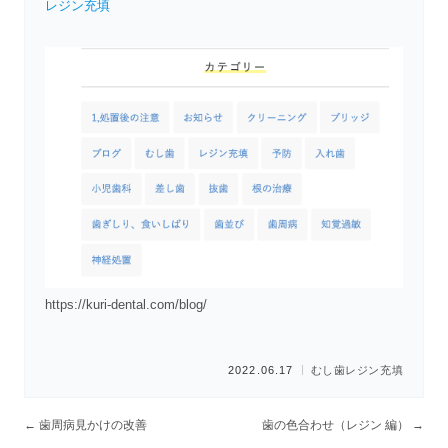
レジン充填
https://kuri-dental.com/blog/
2022.06.17
むし歯
レジン充填
←
歯周病見かけの改善
歯の色合わせ（レジン 編）
→