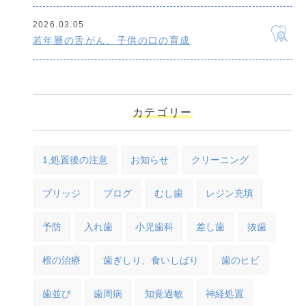
2026.03.05
若年層の舌がん、子供の口の育成
カテゴリー
1,処置後の注意
お知らせ
クリーニング
ブリッジ
ブログ
むし歯
レジン充填
予防
入れ歯
小児歯科
差し歯
抜歯
根の治療
歯ぎしり、食いしばり
歯のヒビ
歯並び
歯周病
知覚過敏
神経処置