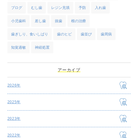
ブログ
むし歯
レジン充填
予防
入れ歯
小児歯科
差し歯
抜歯
根の治療
歯ぎしり、食いしばり
歯のヒビ
歯並び
歯周病
知覚過敏
神経処置
アーカイブ
2026年
2025年
2023年
2022年