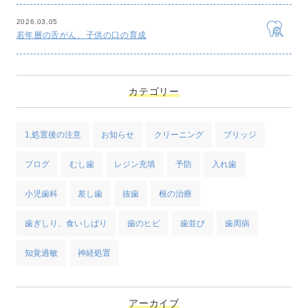
2026.03.05
若年層の舌がん、子供の口の育成
カテゴリー
1,処置後の注意
お知らせ
クリーニング
ブリッジ
ブログ
むし歯
レジン充填
予防
入れ歯
小児歯科
差し歯
抜歯
根の治療
歯ぎしり、食いしばり
歯のヒビ
歯並び
歯周病
知覚過敏
神経処置
アーカイブ