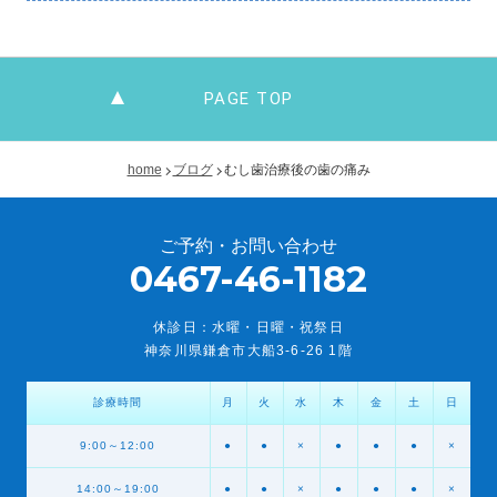
PAGE TOP
home
ブログ
むし歯治療後の歯の痛み
ご予約・お問い合わせ
0467-46-1182
休診日：水曜・日曜・祝祭日
神奈川県鎌倉市大船3-6-26 1階
診療時間
月
火
水
木
金
土
日
9:00～12:00
●
●
×
●
●
●
×
14:00～19:00
●
●
×
●
●
●
×