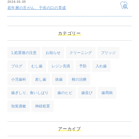
2026.03.05
若年層の舌がん、子供の口の育成
カテゴリー
1,処置後の注意
お知らせ
クリーニング
ブリッジ
ブログ
むし歯
レジン充填
予防
入れ歯
小児歯科
差し歯
抜歯
根の治療
歯ぎしり、食いしばり
歯のヒビ
歯並び
歯周病
知覚過敏
神経処置
アーカイブ