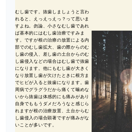
むし歯です。抜歯しましょうと言わ
れると、えっえっえっ？って思いま
すよね。勿論、小さなむし歯であれ
ば基本的にはむし歯治療ですみま
す。ですが根の治療の放置による内
部でのむし歯拡大、歯の際からのむ
し歯の侵入、差し歯の土台からのむ
し歯侵入などの場合はむし歯で抜歯
になります。他にもむし歯が大きく
なり放置し歯が欠けたときに根方ま
でヒビが入ると抜歯になります。歯
周病でグラグラだから痛くて噛めな
いから抜歯は体感的にも痛みがあり
自身でももうダメだろうなと感じら
れますが根の治療放置、土台からむ
し歯侵入の場合顕著ですが痛みがな
いことが多いです。