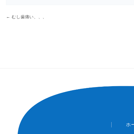
←
むし歯痛い、、、
ホ