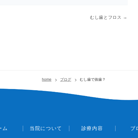
むし歯とフロス
→
home
ブログ
むし歯で抜歯？
ーム
当院について
診療内容
ブ