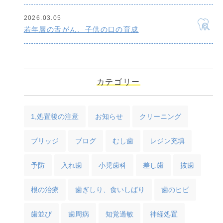
2026.03.05
若年層の舌がん、子供の口の育成
カテゴリー
1,処置後の注意
お知らせ
クリーニング
ブリッジ
ブログ
むし歯
レジン充填
予防
入れ歯
小児歯科
差し歯
抜歯
根の治療
歯ぎしり、食いしばり
歯のヒビ
歯並び
歯周病
知覚過敏
神経処置