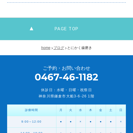
PAGE TOP
home
ブログ
とにかく歯磨き
ご予約・お問い合わせ
0467-46-1182
休診日：水曜・日曜・祝祭日
神奈川県鎌倉市大船3-6-26 1階
診療時間
月
火
水
木
金
土
日
9:00～12:00
●
●
×
●
●
●
×