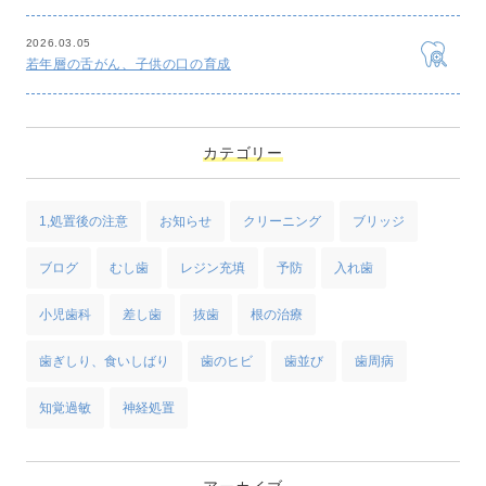
2026.03.05
若年層の舌がん、子供の口の育成
カテゴリー
1,処置後の注意
お知らせ
クリーニング
ブリッジ
ブログ
むし歯
レジン充填
予防
入れ歯
小児歯科
差し歯
抜歯
根の治療
歯ぎしり、食いしばり
歯のヒビ
歯並び
歯周病
知覚過敏
神経処置