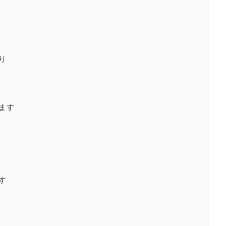
り
ます
す