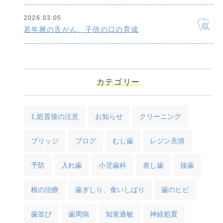
2026.03.05
若年層の舌がん、子供の口の育成
カテゴリー
1,処置後の注意
お知らせ
クリーニング
ブリッジ
ブログ
むし歯
レジン充填
予防
入れ歯
小児歯科
差し歯
抜歯
根の治療
歯ぎしり、食いしばり
歯のヒビ
歯並び
歯周病
知覚過敏
神経処置